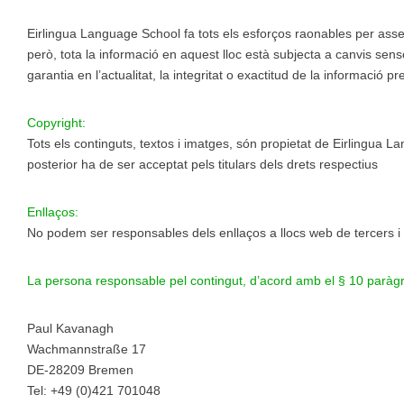
Eirlingua Language School fa tots els esforços raonables per asseg
però, tota la informació en aquest lloc està subjecta a canvis sens
garantia en l’actualitat, la integritat o exactitud de la informació p
Copyright:
Tots els continguts, textos i imatges, són propietat de Eirlingua 
posterior ha de ser acceptat pels titulars dels drets respectius
Enllaços:
No podem ser responsables dels enllaços a llocs web de tercers i 
La persona responsable pel contingut, d’acord amb el § 10 paràg
Paul Kavanagh
Wachmannstraße 17
DE-28209 Bremen
Tel: +49 (0)421 701048