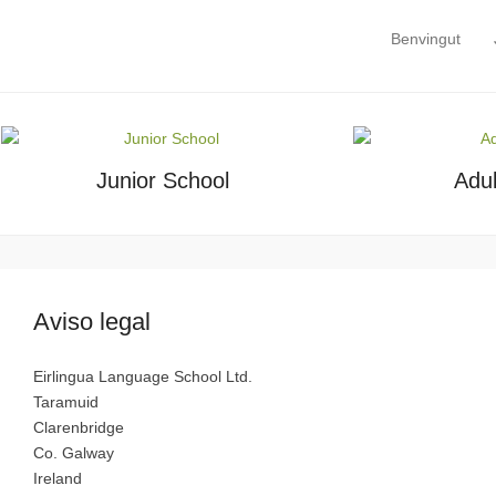
Eirlingua Language School
Benvingut
Primary Menu
Skip to content
Language holidays in Ireland
Junior School
Adul
Aviso legal
Eirlingua Language School Ltd.
Taramuid
Clarenbridge
Co. Galway
Ireland