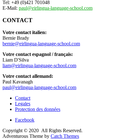
Tel: +49 (0)421 701048
E-Mail:
paul@eirlingua-language-school.com
CONTACT
Votre contact italien:
Bernie Brady
bernie@eirlingua-language-school.com
Votre contact espagnol / français:
Liam D'Silva
liam@eirlingua-language-school.com
Votre contact allemand:
Paul Kavanagh
paul@eirlingua-language-school.com
Contact
Legales
Protection des données
Facebook
Copyright © 2020
All Rights Reserved.
Adventurous Theme by
Catch Themes