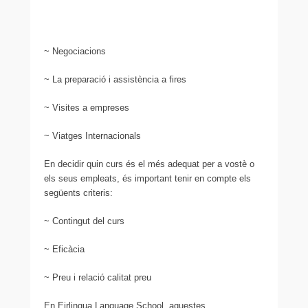
~ Negociacions
~ La preparació i assistència a fires
~ Visites a empreses
~ Viatges Internacionals
En decidir quin curs és el més adequat per a vostè o
els seus empleats, és important tenir en compte els
següents criteris:
~ Contingut del curs
~ Eficàcia
~ Preu i relació calitat preu
En Eirlingua Language School, aquestes